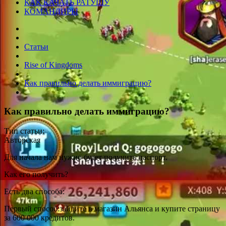
КАК КАЧАТЬ РАТУШУ
КОМАНДИРЫ
Статьи
Rise of Kingdoms
Как правильно делать иммиграцию?
Как правильно делать иммиграцию?
Тип статьи:
Авторская
Для начала нам нужно будет получить паспорт.
Как его получить?
Есть два способа:
Первый способ:зайдите в магазин Альянса и купите страницу
за 600 000 кредитов.