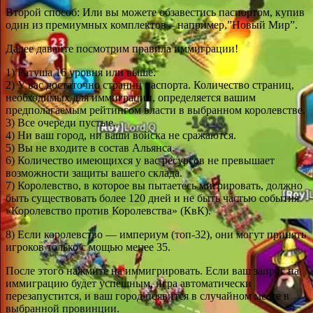
Второй способ: Или вы можете обзавестись паспортом, купив
один из премиумных комплектов – например,”Новый Мир”.
Далее давайте посмотрим правила иммиграции!
1) Ратуша 16 уровня или выше.
2) У вас достаточно страниц паспорта. Количество страниц,
необходимых для иммиграции, определяется вашим
предполагаемым рейтингом власти в выбранном королевстве.
3) Все очереди пустые.
4) Ни ваш город, ни ваши войска не сражаются.
5) Вы не входите в состав Альянса.
6) Количество имеющихся у вас ресурсов не превышает
возможности защиты вашего склада.
7) Королевство, в которое вы пытаетесь мигрировать, должно
быть существовать более 120 дней и не быть частью события
«Королевство против Королевства» (КвК).
8) Если королевство — империум (топ-32), они могут принять
игроков только с мощью менее 35.
После этого нажмите на иммигрировать. Если ваш запрос на
иммиграцию будет успешным, игра автоматически
перезапустится, и ваш город появится в случайном месте в
выбранной провинции.