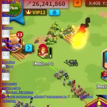
nurkenzh
News24
Roman
Helga
vanny36
rvrio8tot
Исус
neevasder
карта сайта
По всем вопросам: admin@gurugamer.ru
© 2026
SiteStroi
Template