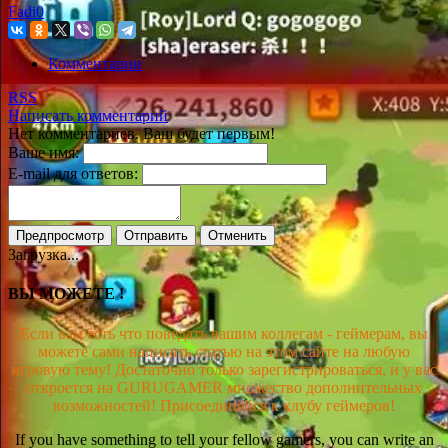
Fadi0
Комментарии
RSS
Написать комментарий
Нет комментариев. Ваш будет первым!
Ваше имя:
E-mail для ответов:
Загрузка...
ВЫ МОЖЕТЕ !
Если вам есть что поведать вашим коллегам - геймерам, вы
можете сами написать статью на этом сайте на любую
игровую тему! Достаточно только зарегистрироваться, и у вас
откроется на GURUGAMER множество дополнительных
возможностей! Присоединяйся к клубу геймеров!
If you have something to tell your fellow gamers, you can write an