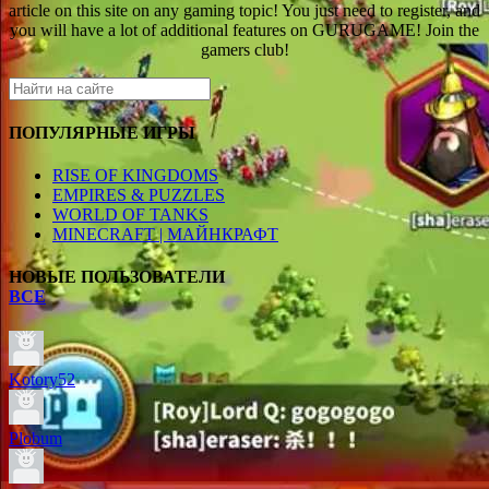
article on this site on any gaming topic! You just need to register, and
you will have a lot of additional features on GURUGAME! Join the
gamers club!
ПОПУЛЯРНЫЕ ИГРЫ
RISE OF KINGDOMS
EMPIRES & PUZZLES
WORLD OF TANKS
MINECRAFT | МАЙНКРАФТ
НОВЫЕ ПОЛЬЗОВАТЕЛИ
ВСЕ
Kotory52
Plobum