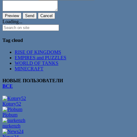
Loading...
Tag cloud
RISE OF KINGDOMS
EMPIRES and PUZZLES
WORLD OF TANKS
MINECRAFT
НОВЫЕ ПОЛЬЗОВАТЕЛИ
ВСЕ
Kotory52
Plobum
nurkenzh
News24