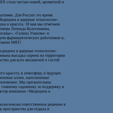
Х стала частью новой, ароматной и
тиями. Для России это время
Медицина и ядерные технологии»
ука и красота. 18 мая мы отмечаем
онера Леонида Колесникова,
осквы», «Галина Уланова» и
вуем фармацевтических работников и,
омпании МЯТ!
Медицина и ядерные технологии»
зована высадка сирени на территории
ство для всех москвичей и гостей
о красоту, в атмосферу, в будущее.
иреневые аллеи, наполненные
дохновение. Мы признательны
главному садовнику за поддержку и
ектор компании «Медицина и
кологически ответственное решение в
 пространства для отдыха и