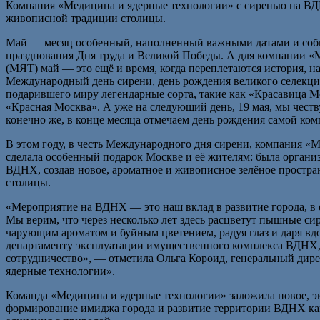
Компания «Медицина и ядерные технологии» с сиренью на ВДН
живописной традиции столицы.
Май — месяц особенный, наполненный важными датами и собы
празднования Дня труда и Великой Победы. А для компании «
(МЯТ) май — это ещё и время, когда переплетаются история, на
Международный день сирени, день рождения великого селекци
подарившего миру легендарные сорта, такие как «Красавица М
«Красная Москва». А уже на следующий день, 19 мая, мы чест
конечно же, в конце месяца отмечаем день рождения самой к
В этом году, в честь Международного дня сирени, компания «
сделала особенный подарок Москве и её жителям: была органи
ВДНХ, создав новое, ароматное и живописное зелёное простран
столицы.
«Мероприятие на ВДНХ — это наш вклад в развитие города, в ег
Мы верим, что через несколько лет здесь расцветут пышные с
чарующим ароматом и буйным цветением, радуя глаз и даря в
департаменту эксплуатации имущественного комплекса ВДНХ, 
сотрудничество», — отметила Ольга Короид, генеральный дир
ядерные технологии».
Команда «Медицина и ядерные технологии» заложила новое, э
формирование имиджа города и развитие территории ВДНХ как