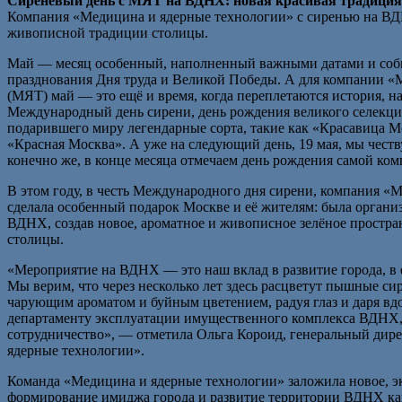
Сиреневый день с МЯТ на ВДНХ: новая красивая традиция
Компания «Медицина и ядерные технологии» с сиренью на ВДН
живописной традиции столицы.
Май — месяц особенный, наполненный важными датами и собы
празднования Дня труда и Великой Победы. А для компании «
(МЯТ) май — это ещё и время, когда переплетаются история, на
Международный день сирени, день рождения великого селекци
подарившего миру легендарные сорта, такие как «Красавица М
«Красная Москва». А уже на следующий день, 19 мая, мы чест
конечно же, в конце месяца отмечаем день рождения самой к
В этом году, в честь Международного дня сирени, компания «
сделала особенный подарок Москве и её жителям: была органи
ВДНХ, создав новое, ароматное и живописное зелёное простран
столицы.
«Мероприятие на ВДНХ — это наш вклад в развитие города, в ег
Мы верим, что через несколько лет здесь расцветут пышные с
чарующим ароматом и буйным цветением, радуя глаз и даря в
департаменту эксплуатации имущественного комплекса ВДНХ, 
сотрудничество», — отметила Ольга Короид, генеральный дир
ядерные технологии».
Команда «Медицина и ядерные технологии» заложила новое, э
формирование имиджа города и развитие территории ВДНХ как