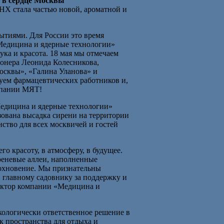
 в сердце Москвы
Х стала частью новой, ароматной и
тиями. Для России это время
Медицина и ядерные технологии»
ука и красота. 18 мая мы отмечаем
онера Леонида Колесникова,
осквы», «Галина Уланова» и
вуем фармацевтических работников и,
омпании МЯТ!
Медицина и ядерные технологии»
зована высадка сирени на территории
ство для всех москвичей и гостей
о красоту, в атмосферу, в будущее.
иреневые аллеи, наполненные
дохновение. Мы признательны
главному садовнику за поддержку и
ектор компании «Медицина и
кологически ответственное решение в
 пространства для отдыха и