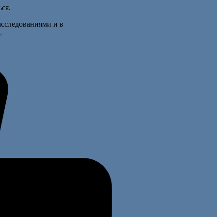
ься.
асследованиями и в
.