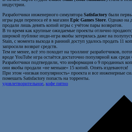
индустрии.
Разработчики инженерного симулятора
Satisfactory
были первы
игры ради переноса её в магазин
Epic Games Store
. Однако на 
продали лишь девять копий игры с учётом пары возвратов.
В то время как крупные ожидаемые проекты отлично продаютс
широкой публике инди-игра якобы затерялась даже на полупус
Stain, с момента выхода в ранний доступ удалось продать 11 ко
запросили возврат средств.
Тем не менее, всё это походит на троллинг разработчиков, пот
вроде YouTube игра остаётся достаточно популярной как среди б
Разработчики подтвердили, что информация о 9 проданных ко
они якобы продали «не меньше» 15 копий. Опять издеваются!
При этом «низкая популярность» проекта и все инженерные си
помешать Satisfactory попасть на торренты.
удовлетворительное
,
кофе пятно