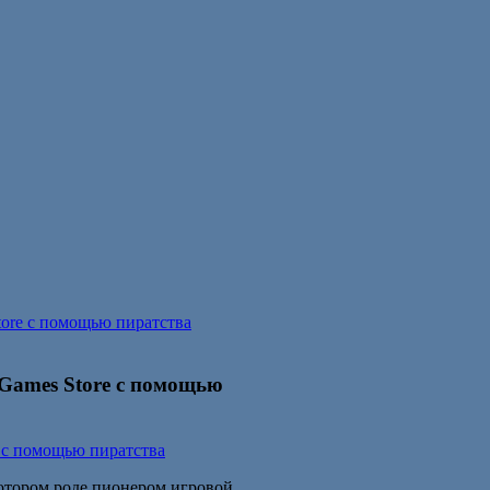
Store с помощью пиратства
c Games Store с помощью
екотором роде пионером игровой