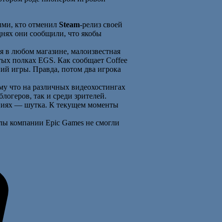
ми, кто отменил
Steam
-релиз своей
днях они сообщили, что якобы
я в любом магазине, малоизвестная
тых полках EGS. Как сообщает Coffee
пий игры. Правда, потом два игрока
ому что на различных видеохостингах
логеров, так и среди зрителей.
пиях — шутка. К текущем моменты
лы компании Epic Games не смогли