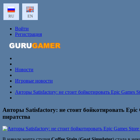
RU
EN
Войти
Регистрация
Новости
Игровые новости
Авторы Satisfactory: не стоит бойкотировать Epic Games 
Авторы Satisfactory: не стоит бойкотировать Epi
пиратства
В начале марта студия
Coffee Stain
(
Goat Simulator
) стала в н