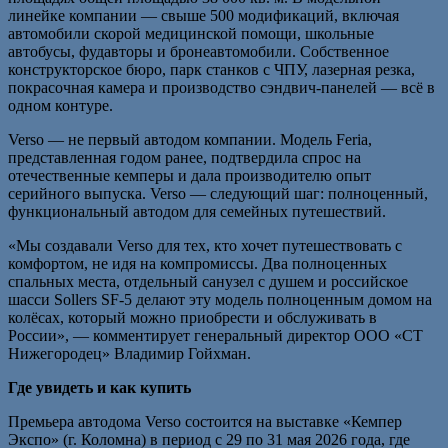
линейке компании — свыше 500 модификаций, включая
автомобили скорой медицинской помощи, школьные
автобусы, фудавторы и бронеавтомобили. Собственное
конструкторское бюро, парк станков с ЧПУ, лазерная резка,
покрасочная камера и производство сэндвич-панелей — всё в
одном контуре.
Verso — не первый автодом компании. Модель Feria,
представленная годом ранее, подтвердила спрос на
отечественные кемперы и дала производителю опыт
серийного выпуска. Verso — следующий шаг: полноценный,
функциональный автодом для семейных путешествий.
«Мы создавали Verso для тех, кто хочет путешествовать с
комфортом, не идя на компромиссы. Два полноценных
спальных места, отдельный санузел с душем и российское
шасси Sollers SF-5 делают эту модель полноценным домом на
колёсах, который можно приобрести и обслуживать в
России», — комментирует генеральный директор ООО «СТ
Нижегородец» Владимир Гойхман.
Где увидеть и как купить
Премьера автодома Verso состоится на выставке «Кемпер
Экспо» (г. Коломна) в период с 29 по 31 мая 2026 года, где