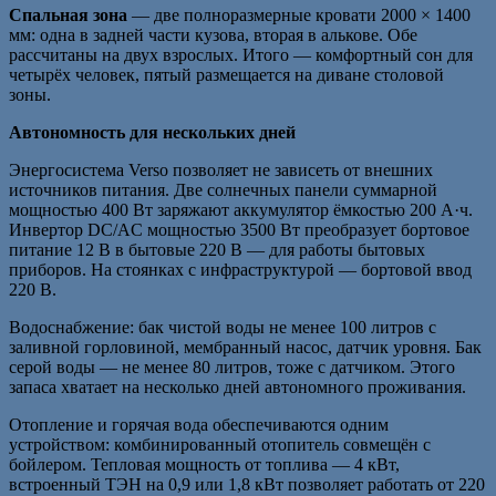
Спальная зона
— две полноразмерные кровати 2000 × 1400
мм: одна в задней части кузова, вторая в алькове. Обе
рассчитаны на двух взрослых. Итого — комфортный сон для
четырёх человек, пятый размещается на диване столовой
зоны.
Автономность для нескольких дней
Энергосистема Verso позволяет не зависеть от внешних
источников питания. Две солнечных панели суммарной
мощностью 400 Вт заряжают аккумулятор ёмкостью 200 А·ч.
Инвертор DC/AC мощностью 3500 Вт преобразует бортовое
питание 12 В в бытовые 220 В — для работы бытовых
приборов. На стоянках с инфраструктурой — бортовой ввод
220 В.
Водоснабжение: бак чистой воды не менее 100 литров с
заливной горловиной, мембранный насос, датчик уровня. Бак
серой воды — не менее 80 литров, тоже с датчиком. Этого
запаса хватает на несколько дней автономного проживания.
Отопление и горячая вода обеспечиваются одним
устройством: комбинированный отопитель совмещён с
бойлером. Тепловая мощность от топлива — 4 кВт,
встроенный ТЭН на 0,9 или 1,8 кВт позволяет работать от 220