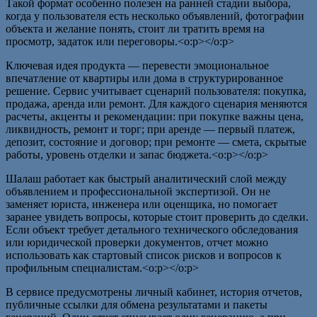
Такой формат особенно полезен на ранней стадии выбора,
когда у пользователя есть несколько объявлений, фотографии
объекта и желание понять, стоит ли тратить время на
просмотр, задаток или переговоры.<o:p></o:p>
Ключевая идея продукта — перевести эмоциональное
впечатление от квартиры или дома в структурированное
решение. Сервис учитывает сценарий пользователя: покупка,
продажа, аренда или ремонт. Для каждого сценария меняются
расчеты, акценты и рекомендации: при покупке важны цена,
ликвидность, ремонт и торг; при аренде — первый платеж,
депозит, состояние и договор; при ремонте — смета, скрытые
работы, уровень отделки и запас бюджета.<o:p></o:p>
Шалаш работает как быстрый аналитический слой между
объявлением и профессиональной экспертизой. Он не
заменяет юриста, инженера или оценщика, но помогает
заранее увидеть вопросы, которые стоит проверить до сделки.
Если объект требует детального технического обследования
или юридической проверки документов, отчет можно
использовать как стартовый список рисков и вопросов к
профильным специалистам.<o:p></o:p>
В сервисе предусмотрены личный кабинет, история отчетов,
публичные ссылки для обмена результатами и пакеты