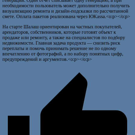
генераций. Один отчет списывает одну генерацию, а при
необходимости пользователь может дополнительно получить
визуализацию ремонта и дизайн-подсказки по рассчитанной
смете. Оплата пакетов реализована через ЮKassa.<o:p></o:p>
На старте Шалаш ориентирован на частных покупателей,
арендаторов, собственников, которые готовят объект к
продаже или ремонту, а также на специалистов по подбору
недвижимости. Главная задача продукта — снизить риск
переплаты и помочь принимать решение не по одному
впечатлению от фотографий, а по набору понятных цифр,
предупреждений и аргументов.<o:p></o:p>